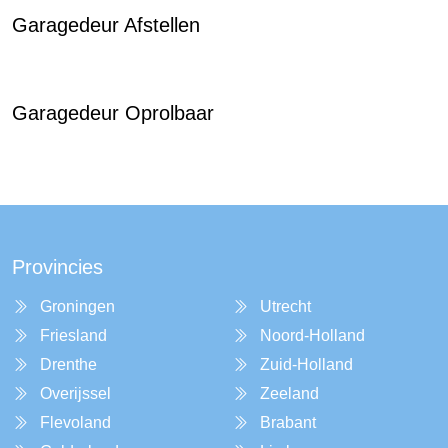
Garagedeur Afstellen
Garagedeur Oprolbaar
Provincies
Groningen
Utrecht
Friesland
Noord-Holland
Drenthe
Zuid-Holland
Overijssel
Zeeland
Flevoland
Brabant